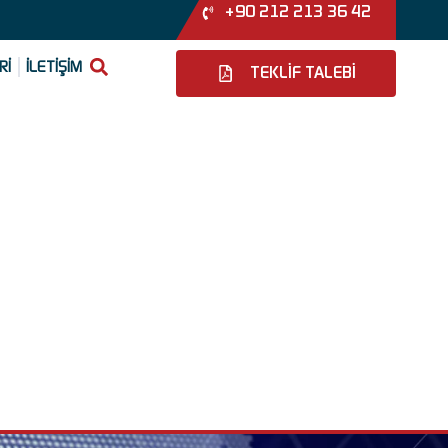
+90 212 213 36 42
Rİ
İLETİŞİM
TEKLİF TALEBİ