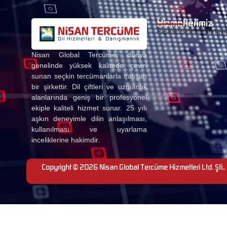
Hizmetlerimiz
Please select listing t
Nisan Global Tercüme, dünya
genelinde yüksek kalitede çeviri
sunan seçkin tercümanlarla çalışan
bir şirkettir. Dil çiftleri ve uzmanlık
alanlarında geniş bir profesyonel
ekiple kaliteli hizmet sunar. 25 yılı
aşkın deneyimle dilin anlaşılması,
kullanılması ve uyarlama
inceliklerine hakimdir.
Copyright © 2026 Nisan Global Tercüme Hizmetleri Ltd. Şti.. 