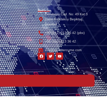
İletişim
Dereboyu Cad. No: 49 Kat:3
Daire:6 Ortaköy Beşiktaş,
Istanbul
+90 (212) 213 36 42 (pbx)
+90 (552) 213 36 42
info@nisantercume.com