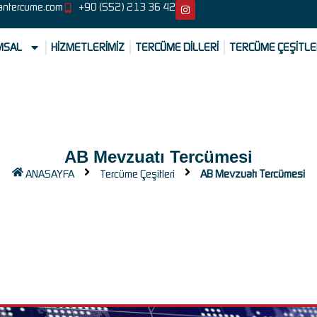
antercume.com
+90 (552) 213 36 42
MSAL
HİZMETLERİMİZ
TERCÜME DİLLERİ
TERCÜME ÇEŞİTLE
AB Mevzuatı Tercümesi
ANASAYFA
Tercüme Çeşitleri
AB Mevzuatı Tercümesi