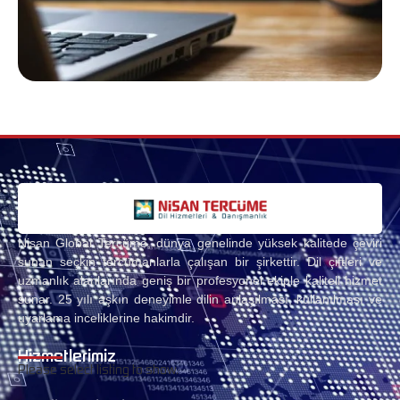
Nisan Global Tercüme, dünya genelinde yüksek kalitede çeviri
sunan seçkin tercümanlarla çalışan bir şirkettir. Dil çiftleri ve
uzmanlık alanlarında geniş bir profesyonel ekiple kaliteli hizmet
sunar. 25 yılı aşkın deneyimle dilin anlaşılması, kullanılması ve
uyarlama inceliklerine hakimdir.
Hizmetlerimiz
Please select listing to show.