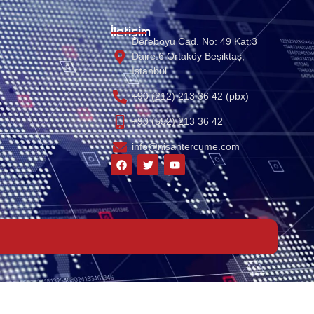
İletişim
Dereboyu Cad. No: 49 Kat:3
Daire:6 Ortaköy Beşiktaş,
Istanbul
+90 (212) 213 36 42 (pbx)
+90 (552) 213 36 42
info@nisantercume.com