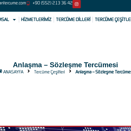
antercume.com
+90 (552) 213 36 42
MSAL
HİZMETLERİMİZ
TERCÜME DİLLERİ
TERCÜME ÇEŞİTLE
Anlaşma – Sözleşme Tercümesi
ANASAYFA
Tercüme Çeşitleri
Anlaşma – Sözleşme Tercüme