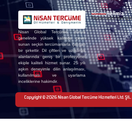
Hizmetlerimiz
Please select listing t
Nisan Global Tercüme, dünya
genelinde yüksek kalitede çeviri
sunan seçkin tercümanlarla çalışan
bir şirkettir. Dil çiftleri ve uzmanlık
alanlarında geniş bir profesyonel
ekiple kaliteli hizmet sunar. 25 yılı
aşkın deneyimle dilin anlaşılması,
kullanılması ve uyarlama
inceliklerine hakimdir.
Copyright © 2026 Nisan Global Tercüme Hizmetleri Ltd. Şti.. 