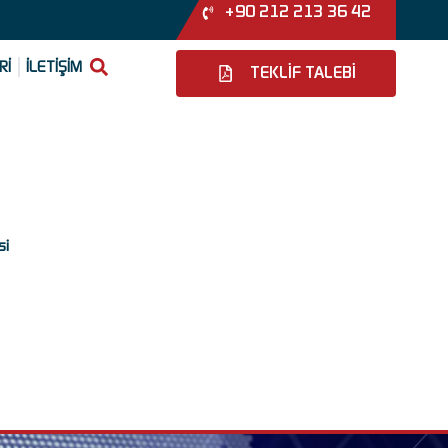
+90 212 213 36 42
Rİ
İLETİŞİM
TEKLİF TALEBİ
si