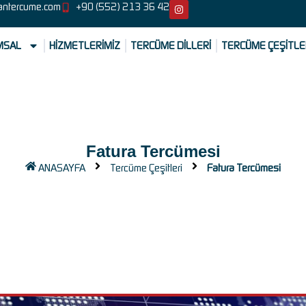
antercume.com
+90 (552) 213 36 42
MSAL
HİZMETLERİMİZ
TERCÜME DİLLERİ
TERCÜME ÇEŞİTLE
Fatura Tercümesi
ANASAYFA
Tercüme Çeşitleri
Fatura Tercümesi