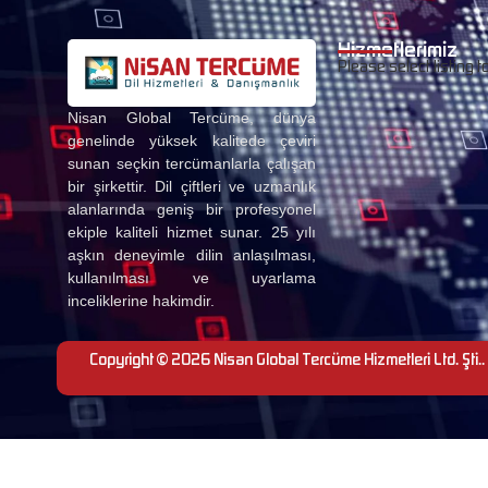
Hizmetlerimiz
Please select listing t
Nisan Global Tercüme, dünya
genelinde yüksek kalitede çeviri
sunan seçkin tercümanlarla çalışan
bir şirkettir. Dil çiftleri ve uzmanlık
alanlarında geniş bir profesyonel
ekiple kaliteli hizmet sunar. 25 yılı
aşkın deneyimle dilin anlaşılması,
kullanılması ve uyarlama
inceliklerine hakimdir.
Copyright © 2026 Nisan Global Tercüme Hizmetleri Ltd. Şti.. 