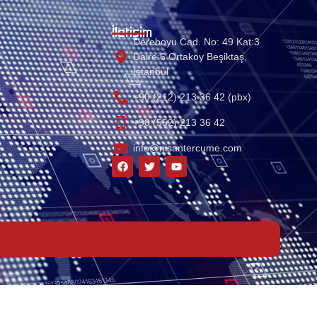
İletişim
Dereboyu Cad. No: 49 Kat:3
Daire:6 Ortaköy Beşiktaş,
Istanbul
+90 (212) 213 36 42 (pbx)
+90 (552) 213 36 42
info@nisantercume.com