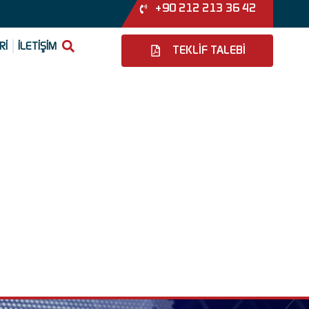
+90 212 213 36 42
Rİ
İLETİŞİM
TEKLİF TALEBİ