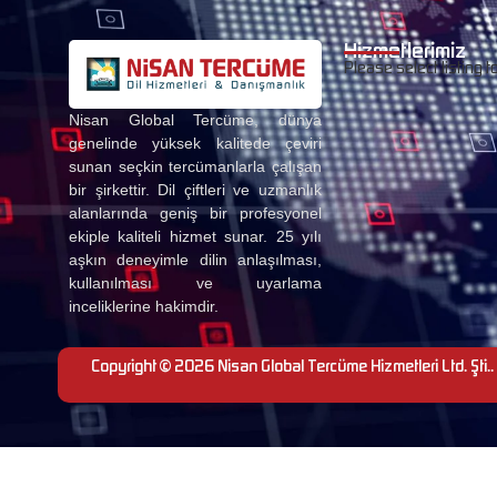
Hizmetlerimiz
Please select listing t
Nisan Global Tercüme, dünya
genelinde yüksek kalitede çeviri
sunan seçkin tercümanlarla çalışan
bir şirkettir. Dil çiftleri ve uzmanlık
alanlarında geniş bir profesyonel
ekiple kaliteli hizmet sunar. 25 yılı
aşkın deneyimle dilin anlaşılması,
kullanılması ve uyarlama
inceliklerine hakimdir.
Copyright © 2026 Nisan Global Tercüme Hizmetleri Ltd. Şti.. 