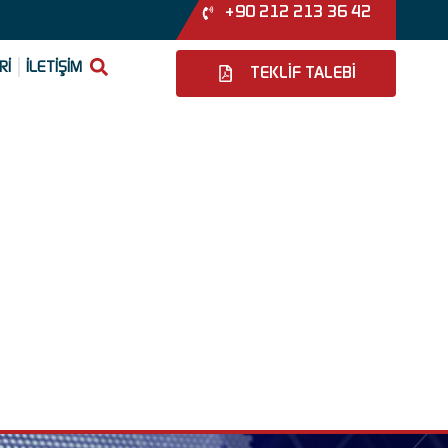
+90 212 213 36 42
Rİ
İLETİŞİM
TEKLİF TALEBİ