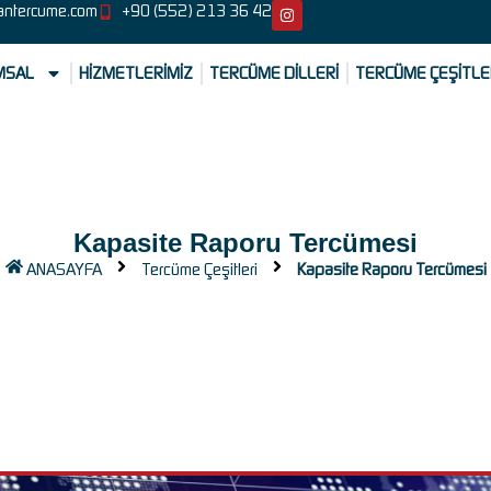
antercume.com
+90 (552) 213 36 42
MSAL
HİZMETLERİMİZ
TERCÜME DİLLERİ
TERCÜME ÇEŞİTLE
Kapasite Raporu Tercümesi
ANASAYFA
Tercüme Çeşitleri
Kapasite Raporu Tercümesi