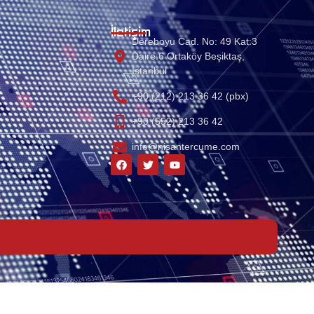
İletişim
Dereboyu Cad. No: 49 Kat:3
Daire:6 Ortaköy Beşiktaş,
Istanbul
+90 (212) 213 36 42 (pbx)
+90 (552) 213 36 42
info@nisantercume.com