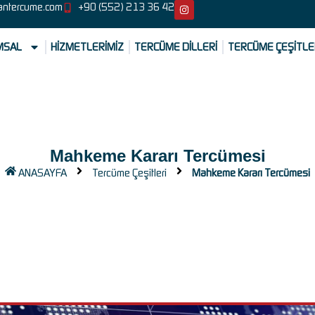
antercume.com
+90 (552) 213 36 42
MSAL
HİZMETLERİMİZ
TERCÜME DİLLERİ
TERCÜME ÇEŞİTLE
Mahkeme Kararı Tercümesi
ANASAYFA
Tercüme Çeşitleri
Mahkeme Kararı Tercümesi