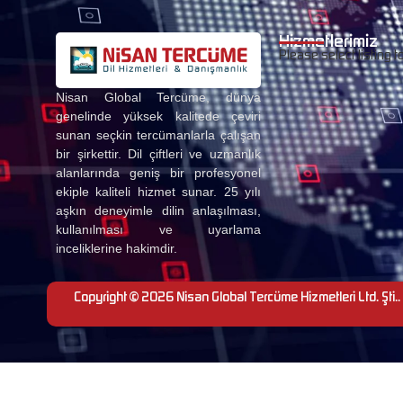
Hizmetlerimiz
Please select listing t
Nisan Global Tercüme, dünya
genelinde yüksek kalitede çeviri
sunan seçkin tercümanlarla çalışan
bir şirkettir. Dil çiftleri ve uzmanlık
alanlarında geniş bir profesyonel
ekiple kaliteli hizmet sunar. 25 yılı
aşkın deneyimle dilin anlaşılması,
kullanılması ve uyarlama
inceliklerine hakimdir.
Copyright © 2026 Nisan Global Tercüme Hizmetleri Ltd. Şti.. 