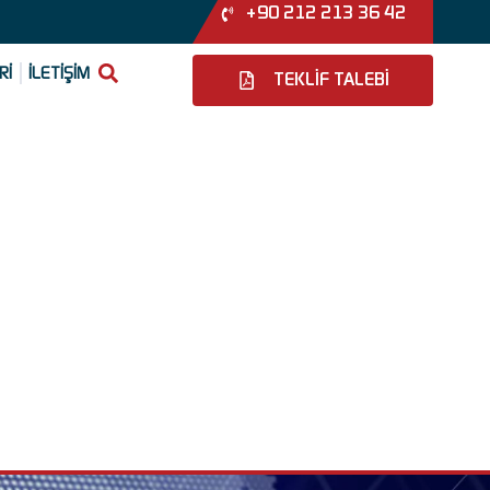
+90 212 213 36 42
Rİ
İLETİŞİM
TEKLİF TALEBİ