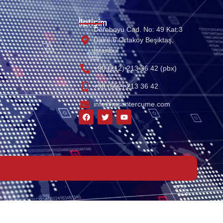
İletişim
Dereboyu Cad. No: 49 Kat:3
Daire:6 Ortaköy Beşiktaş,
Istanbul
+90 (212) 213 36 42 (pbx)
+90 (552) 213 36 42
info@nisantercume.com