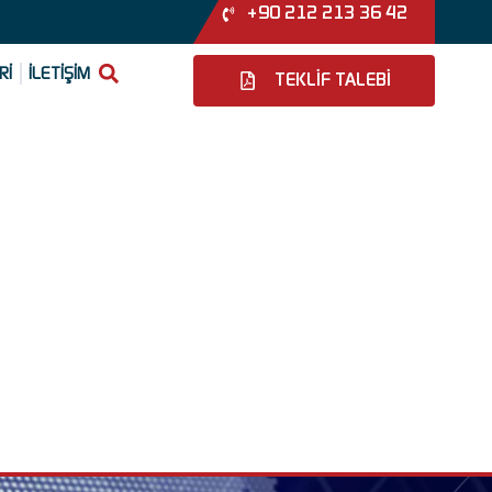
+90 212 213 36 42
Rİ
İLETİŞİM
TEKLİF TALEBİ