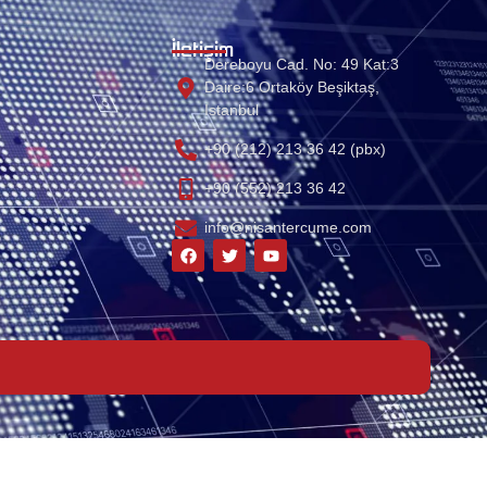
İletişim
Dereboyu Cad. No: 49 Kat:3
Daire:6 Ortaköy Beşiktaş,
Istanbul
+90 (212) 213 36 42 (pbx)
+90 (552) 213 36 42
info@nisantercume.com