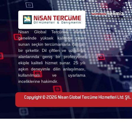
Hizmetlerimiz
Please select listing t
Nisan Global Tercüme, dünya
genelinde yüksek kalitede çeviri
sunan seçkin tercümanlarla çalışan
bir şirkettir. Dil çiftleri ve uzmanlık
alanlarında geniş bir profesyonel
ekiple kaliteli hizmet sunar. 25 yılı
aşkın deneyimle dilin anlaşılması,
kullanılması ve uyarlama
inceliklerine hakimdir.
Copyright © 2026 Nisan Global Tercüme Hizmetleri Ltd. Şti.. 