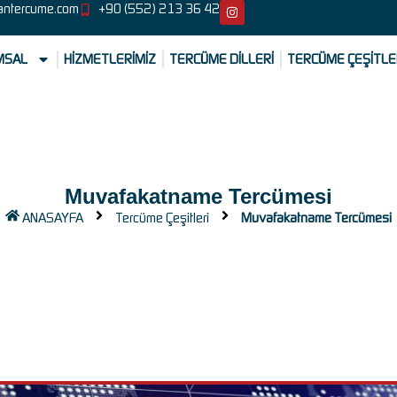
antercume.com
+90 (552) 213 36 42
MSAL
HİZMETLERİMİZ
TERCÜME DİLLERİ
TERCÜME ÇEŞİTLE
Muvafakatname Tercümesi
ANASAYFA
Tercüme Çeşitleri
Muvafakatname Tercümesi