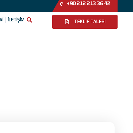
+90 212 213 36 42
Rİ
İLETİŞİM
TEKLİF TALEBİ