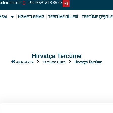
antercume.com
+90 (552) 213 36 42
MSAL
HİZMETLERİMİZ
TERCÜME DİLLERİ
TERCÜME ÇEŞİTLE
Hırvatça Tercüme
ANASAYFA
Tercüme Dilleri
Hırvatça Tercüme